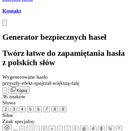
Kontakt
Generator bezpiecznych haseł
Twórz łatwe do zapamiętania hasła
z polskich słów
Wygenerowane hasło
przyszły
-
efekt
-
spojrzał
-
większą
-
falę
Kopiuj
36 znaków
Słowa
2
3
4
5
6
7
8
9
Silne
Znak specjalny
-
,
.
/
=
:
_
!
@
#
$
%
^