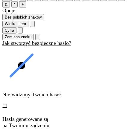
&
*
+
Opcje
Bez polskich znaków
Wielka litera
Cyfra
Zamiana znaku
Jak stworzyć bezpieczne hasło?
Nie widzimy Twoich haseł
Hasła generowane są
na Twoim urządzeniu